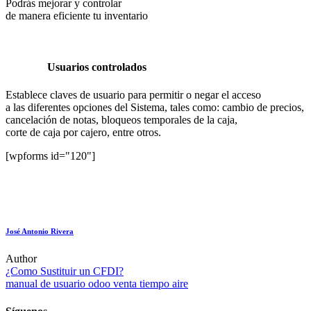
Podrás mejorar y controlar
de manera eficiente tu inventario
Usuarios controlados
Establece claves de usuario para permitir o negar el acceso
a las diferentes opciones del Sistema, tales como: cambio de precios,
cancelación de notas, bloqueos temporales de la caja,
corte de caja por cajero, entre otros.
[wpforms id="120"]
José Antonio Rivera
Author
Navegación
¿Como Sustituir un CFDI?
manual de usuario odoo venta tiempo aire
de